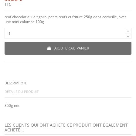
TTC
œuf chocolat au lait garni petits œufs et friture 250g dans corbeille, avec
une mini colombe 100g
AJOUTER AU PANIER
DESCRIPTION
DÉTAILS DU PRODUIT
350g net
LES CLIENTS QUI ONT ACHETÉ CE PRODUIT ONT ÉGALEMENT
ACHETÉ...